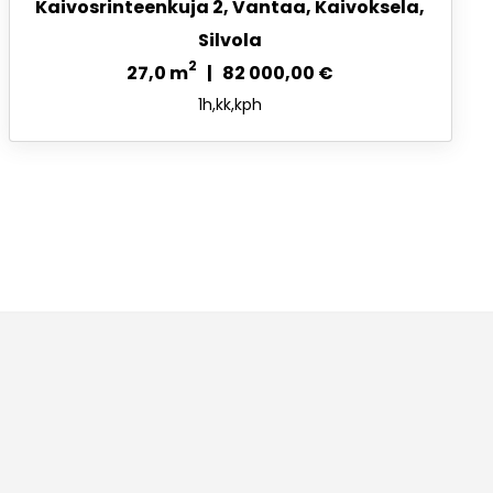
Kaivosrinteenkuja 2, Vantaa, Kaivoksela,
Silvola
2
27,0 m
| 82 000,00 €
1h,kk,kph