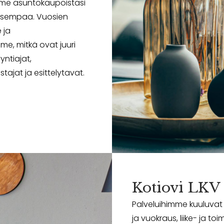
me asuntokaupoistasi
lisempaa. Vuosien
 ja
, mitkä ovat juuri
yntiajat,
tajat ja esittelytavat.
Kotiovi LKV
Palveluihimme kuuluvat h
ja vuokraus, liike- ja to