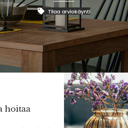
Tilaa arviokäynti
a hoitaa