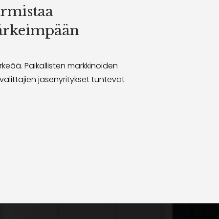
armistaa
tärkeimpään
keää. Paikallisten markkinoiden
älittäjien jäsenyritykset tuntevat