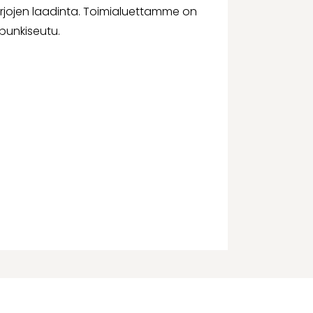
kirjojen laadinta. Toimialuettamme on
unkiseutu.