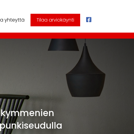
a yhteyttä
Tilaa arviokäynti
osikymmenien
punkiseudulla