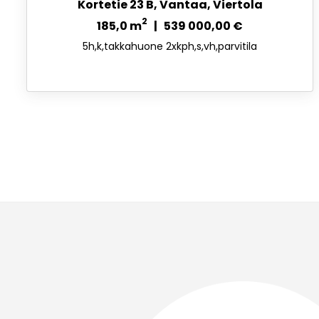
Kortetie 23 B, Vantaa, Viertola
2
185,0 m
| 539 000,00 €
5h,k,takkahuone 2xkph,s,vh,parvitila