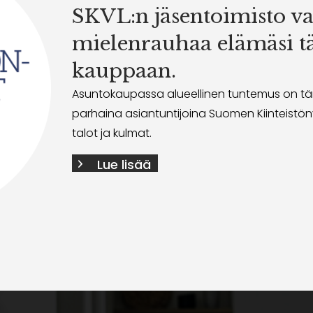
SKVL:n jäsentoimisto v
mielenrauhaa elämäsi 
kauppaan.
Asuntokaupassa alueellinen tuntemus on tär
parhaina asiantuntijoina Suomen Kiinteistönv
talot ja kulmat.
Lue lisää