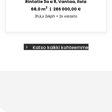
Rintatie 3a a 9, Vantaa, Ilola
2
68,0 m
| 265 000,00 €
3h,k,s 2xkph + 2x varasto
Katso kaikki kohteemme