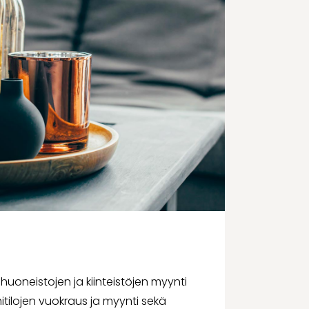
uoneistojen ja kiinteistö­jen myynti
imitilojen vuokraus ja myynti sekä