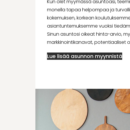
Kun olet myymässä asuntoasi, teem
monella tapaa helpompaa ja turval
kokemuksen, korkean koulutuksemme
asiantuntemuksemme vuoksi tiedämme
Sinun asuntosi oikeat hinta-arvio, my
markkinointikanavat, potentiaaliset os
Lue lisää asunnon myynnistä